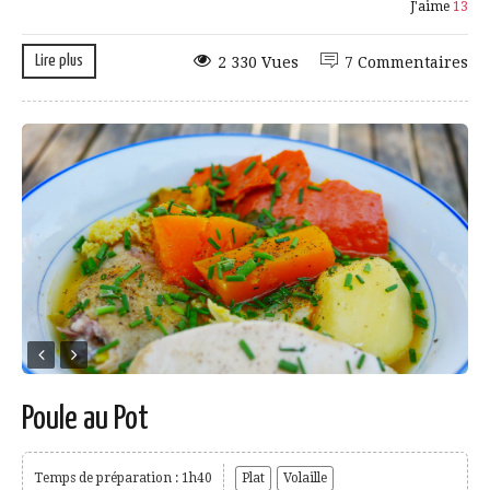
J'aime
13
Lire plus
2 330 Vues
7 Commentaires
Poule au Pot
Temps de préparation : 1h40
Plat
Volaille