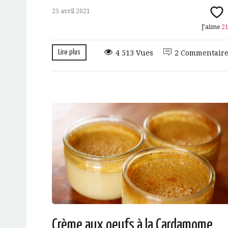
25 avril 2021
J'aime
2
Lire plus
4 513 Vues
2 Commentaire
Crème aux oeufs à la Cardamome