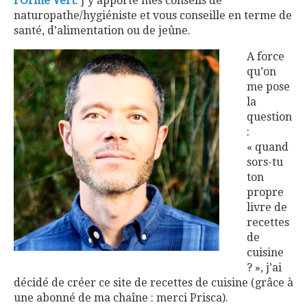
l’Orme Vert
. J’y apporte mes conseils de
naturopathe/hygiéniste et vous conseille en terme de
santé, d’alimentation ou de jeûne.
A force
qu’on
me pose
la
question
:
« quand
sors-tu
ton
propre
livre de
recettes
de
cuisine
? », j’ai
décidé de créer ce site de recettes de cuisine (grâce à
une abonné de ma chaîne : merci Prisca).